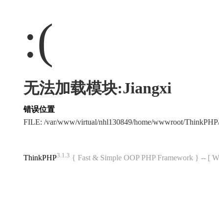
:(
无法加载模块:Jiangxi
错误位置
FILE: /var/www/virtual/nhl130849/home/wwwroot/ThinkPH
3.1.3
ThinkPHP
{ Fast & Simple OOP PHP Framework } -- 