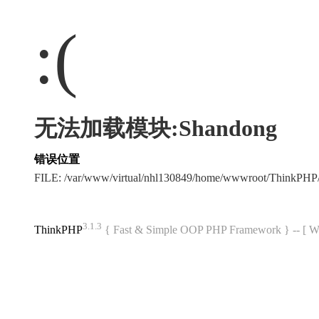
:(
无法加载模块:Shandong
错误位置
FILE: /var/www/virtual/nhl130849/home/wwwroot/ThinkPH
3.1.3
ThinkPHP
{ Fast & Simple OOP PHP Framework } -- 