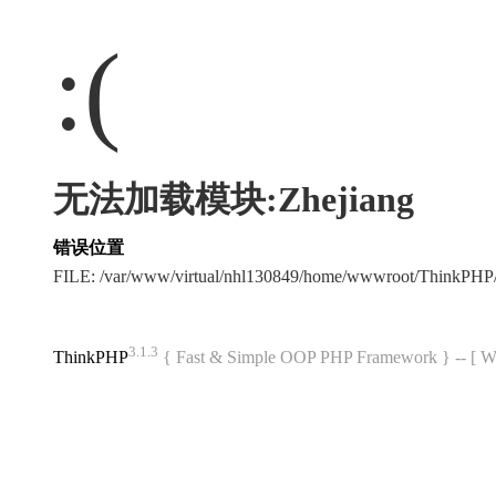
:(
无法加载模块:Zhejiang
错误位置
FILE: /var/www/virtual/nhl130849/home/wwwroot/ThinkPH
3.1.3
ThinkPHP
{ Fast & Simple OOP PHP Framework } -- 